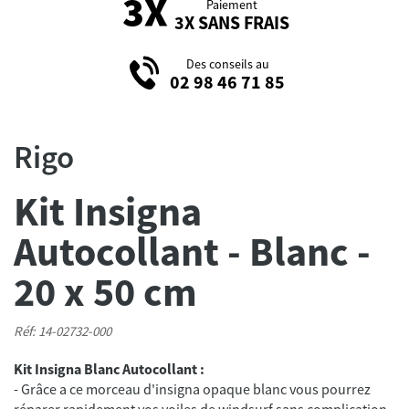
Paiement
3X SANS FRAIS
Des conseils au
02 98 46 71 85
Rigo
Kit Insigna
Autocollant - Blanc -
20 x 50 cm
Réf: 14-02732-000
Kit Insigna Blanc Autocollant :
- Grâce a ce morceau d'insigna opaque blanc vous pourrez
réparer rapidement vos voiles de windsurf sans complication.