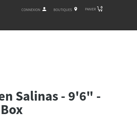
0
PANIER
CONNEXION
BOUTIQUES
n Salinas - 9'6" -
 Box