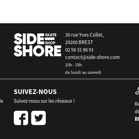
30 rue Yves Collet,
29200 BREST
02 56 31 86 91
contact@side-shore.com
10h - 19h
du lundi au samedi
SUIVEZ-NOUS
de
Suivez-nous sur les réseaux !
Re
d
B