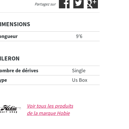
Partagez sur
IMENSIONS
ongueur
9'6
ILERON
ombre de dérives
Single
ype
Us Box
Voir tous les produits
de la marque
Hobie