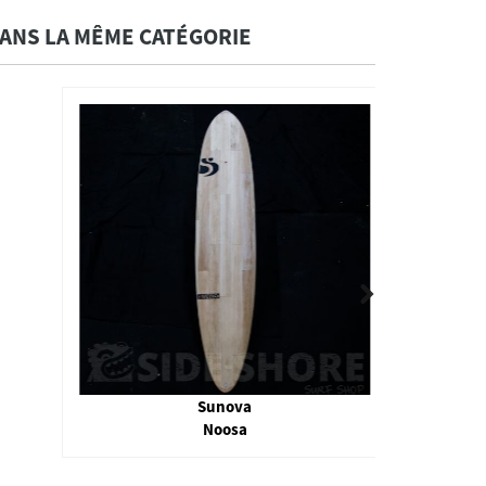
ANS LA MÊME CATÉGORIE
Sunova
Noosa
DT 2 Ta
3.14" 