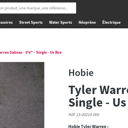
ssoires
Street Sports
Water Sports
Néoprène
Électrique
rren Salinas - 9'6" - Single - Us Box
Hobie
Tyler Warre
Single - Us
Réf: 15-00219-000
Hobie Tyler Warren :