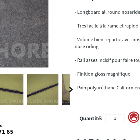
- Volume bien répartie avec no
- Pain polyuréthane Californien
Quantité:
au
71 85