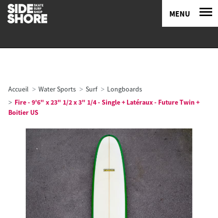
MENU
Accueil
Water Sports
Surf
Longboards
Fire - 9'6" x 23" 1/2 x 3" 1/4 - Single + Latéraux - Future Twin +
Boitier US