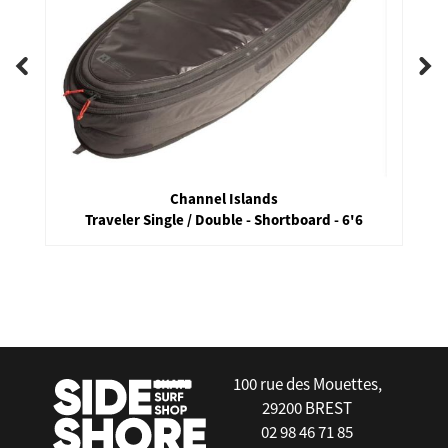
Channel Islands
Traveler Single / Double - Shortboard - 6'6
false
100 rue des Mouettes,
29200 BREST
02 98 46 71 85