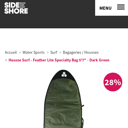
MENU
Accueil
Water Sports
Surf
Bagageries / Housses
Housse Surf - Feather Lite Specialty Bag 5'7" - Dark Green
28%