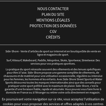
NOUS CONTACTER
PLAN DU SITE
MENTIONS LÉGALES
PROTECTION DES DONNÉES
CGV
CRÉDITS
Side-Shore - Vente d'articles de sport sur internet et en boutiqueSite de vente en
ligne et magasins de sport.
Surf, Kitesurf, Wakeboard, Paddle, Néoprène, Skate, Sportwear, Streetwear. Des
services pour vos pratiques sportives.
La pratique du sport nécessite souvent des vêtements et des tenues spécifiques
pour être à l'aise. Side-Shore propose une gamme complète de vêtements, de
chaussures et de matériel pour une utilisation occasionnelle, régulière ou intensive
pour les femmes, les hommes et les enfants. Avec Side-Shore Street Sports et Water
Sports découvrez toutes les marques internationales ainsi que des conseils pour
pratiquer votre sport préféré avec le maximum de plaisir. Side-Shore, c'est la
garantie d'une livraison fiable, rapide et sécurisée. Vous pouvez vous faire livrer à
domicile en France ou à l’étranger ou retirer votre colis directement en magasin.
©Side-Shore 2016 - Magasins de sports - Tous droits réservés - Réalisation :
iD3i
x
En poursuivant votre navigation sur ce site, vous acceptez l’utilisation de
Tan-Ki
cookies pour vous proposer des services et offres adaptés à vos centres