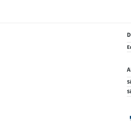
D
E
A
S
S