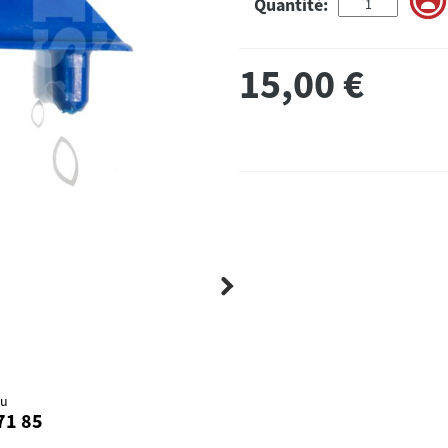
Quantité:
15,00
€
au
71 85