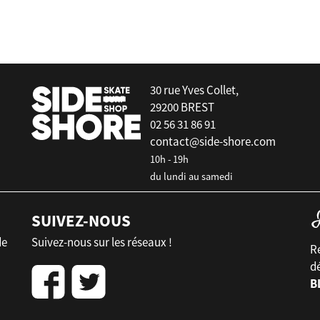
30 rue Yves Collet,
29200 BREST
02 56 31 86 91
contact@side-shore.com
10h - 19h
du lundi au samedi
SUIVEZ-NOUS
de
Suivez-nous sur les réseaux !
Re
d
B