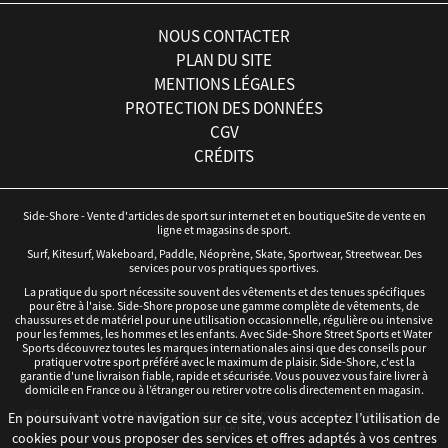
NOUS CONTACTER
PLAN DU SITE
MENTIONS LÉGALES
PROTECTION DES DONNÉES
CGV
CRÉDITS
Side-Shore - Vente d'articles de sport sur internet et en boutiqueSite de vente en
ligne et magasins de sport.
Surf, Kitesurf, Wakeboard, Paddle, Néoprène, Skate, Sportwear, Streetwear. Des
services pour vos pratiques sportives.
La pratique du sport nécessite souvent des vêtements et des tenues spécifiques
pour être à l'aise. Side-Shore propose une gamme complète de vêtements, de
chaussures et de matériel pour une utilisation occasionnelle, régulière ou intensive
pour les femmes, les hommes et les enfants. Avec Side-Shore Street Sports et Water
Sports découvrez toutes les marques internationales ainsi que des conseils pour
pratiquer votre sport préféré avec le maximum de plaisir. Side-Shore, c'est la
garantie d'une livraison fiable, rapide et sécurisée. Vous pouvez vous faire livrer à
domicile en France ou à l’étranger ou retirer votre colis directement en magasin.
©Side-Shore 2016 - Magasins de sports - Tous droits réservés - Réalisation :
iD3i
x
En poursuivant votre navigation sur ce site, vous acceptez l’utilisation de
Tan-Ki
cookies pour vous proposer des services et offres adaptés à vos centres