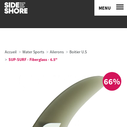
MENU
Accueil
Water Sports
Ailerons
Boitier U.S
SUP-SURF - Fiberglass - 6.5"
66%