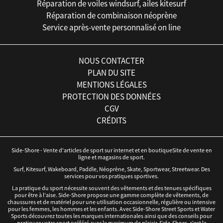
Réparation de voiles windsurf, ailes kitesurf
Réparation de combinaison néoprène
Service après-vente personnalisé on line
NOUS CONTACTER
PLAN DU SITE
MENTIONS LÉGALES
PROTECTION DES DONNÉES
CGV
CRÉDITS
Side-Shore - Vente d'articles de sport sur internet et en boutiqueSite de vente en
ligne et magasins de sport.
Surf, Kitesurf, Wakeboard, Paddle, Néoprène, Skate, Sportwear, Streetwear. Des
services pour vos pratiques sportives.
La pratique du sport nécessite souvent des vêtements et des tenues spécifiques
pour être à l'aise. Side-Shore propose une gamme complète de vêtements, de
chaussures et de matériel pour une utilisation occasionnelle, régulière ou intensive
pour les femmes, les hommes et les enfants. Avec Side-Shore Street Sports et Water
Sports découvrez toutes les marques internationales ainsi que des conseils pour
pratiquer votre sport préféré avec le maximum de plaisir. Side-Shore, c'est la