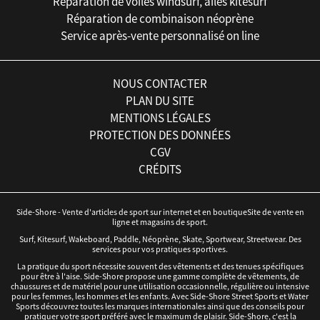
Réparation de voiles windsurf, ailes kitesurf
Réparation de combinaison néoprène
Service après-vente personnalisé on line
NOUS CONTACTER
PLAN DU SITE
MENTIONS LÉGALES
PROTECTION DES DONNÉES
CGV
CRÉDITS
Side-Shore - Vente d'articles de sport sur internet et en boutiqueSite de vente en
ligne et magasins de sport.
Surf, Kitesurf, Wakeboard, Paddle, Néoprène, Skate, Sportwear, Streetwear. Des
services pour vos pratiques sportives.
La pratique du sport nécessite souvent des vêtements et des tenues spécifiques
pour être à l'aise. Side-Shore propose une gamme complète de vêtements, de
chaussures et de matériel pour une utilisation occasionnelle, régulière ou intensive
pour les femmes, les hommes et les enfants. Avec Side-Shore Street Sports et Water
Sports découvrez toutes les marques internationales ainsi que des conseils pour
pratiquer votre sport préféré avec le maximum de plaisir. Side-Shore, c'est la