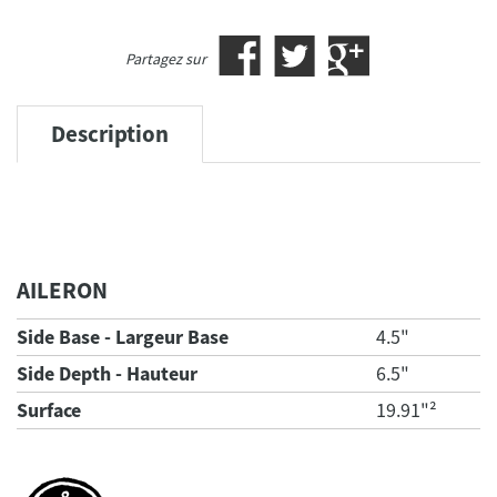
Partagez sur
Description
AILERON
Side Base - Largeur Base
4.5"
Side Depth - Hauteur
6.5"
Surface
19.91"²