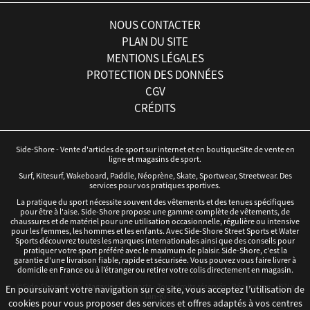
NOUS CONTACTER
PLAN DU SITE
MENTIONS LÉGALES
PROTECTION DES DONNÉES
CGV
CRÉDITS
Side-Shore - Vente d'articles de sport sur internet et en boutiqueSite de vente en
ligne et magasins de sport.
Surf, Kitesurf, Wakeboard, Paddle, Néoprène, Skate, Sportwear, Streetwear. Des
services pour vos pratiques sportives.
La pratique du sport nécessite souvent des vêtements et des tenues spécifiques
pour être à l'aise. Side-Shore propose une gamme complète de vêtements, de
chaussures et de matériel pour une utilisation occasionnelle, régulière ou intensive
pour les femmes, les hommes et les enfants. Avec Side-Shore Street Sports et Water
Sports découvrez toutes les marques internationales ainsi que des conseils pour
pratiquer votre sport préféré avec le maximum de plaisir. Side-Shore, c'est la
garantie d'une livraison fiable, rapide et sécurisée. Vous pouvez vous faire livrer à
domicile en France ou à l’étranger ou retirer votre colis directement en magasin.
©Side-Shore 2016 - Magasins de sports - Tous droits réservés - Réalisation :
iD3i
x
En poursuivant votre navigation sur ce site, vous acceptez l’utilisation de
Tan-Ki
cookies pour vous proposer des services et offres adaptés à vos centres