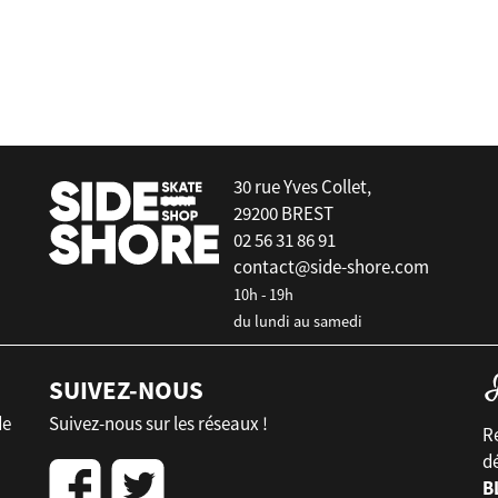
Palonnier Surf Tow In Rope
30 rue Yves Collet,
29200 BREST
02 56 31 86 91
contact@side-shore.com
10h - 19h
du lundi au samedi
SUIVEZ-NOUS
de
Suivez-nous sur les réseaux !
Re
d
B