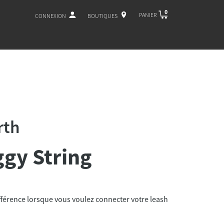
0
PANIER
CONNEXION
BOUTIQUES
rth
ggy String
différence lorsque vous voulez connecter votre leash