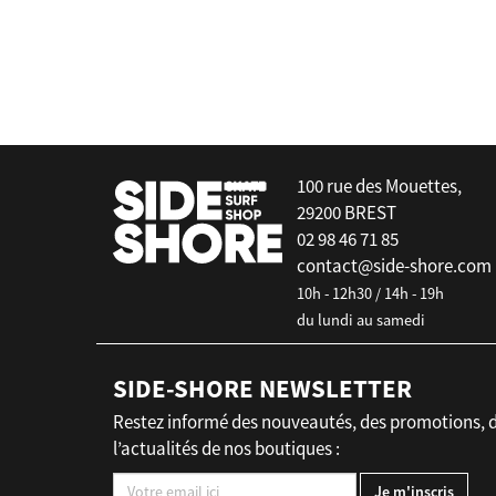
Carré + vis 6 pans - US Box
false
100 rue des Mouettes,
29200 BREST
02 98 46 71 85
contact@side-shore.com
10h - 12h30 / 14h - 19h
du lundi au samedi
SIDE-SHORE NEWSLETTER
Restez informé des nouveautés, des promotions, 
l’actualités de nos boutiques :