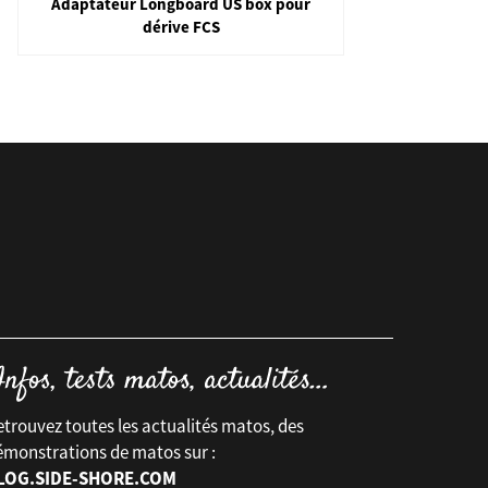
Adaptateur Longboard US box pour
dérive FCS
trouvez toutes les actualités matos, des
émonstrations de matos sur :
LOG.SIDE-SHORE.COM