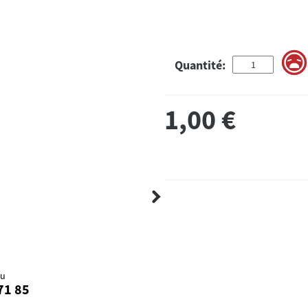
Quantité:
1,00
€
au
71 85