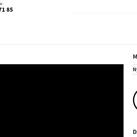
au
71 85
M
N
D