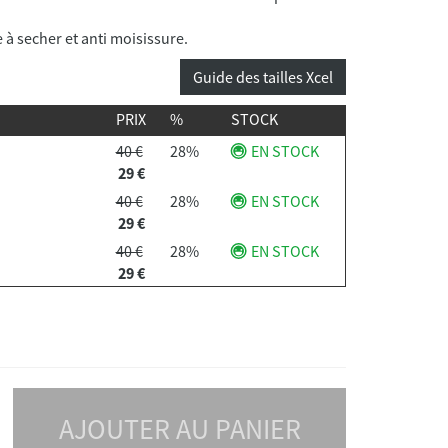
le à secher et anti moisissure.
Guide des tailles Xcel
PRIX
%
STOCK
40 €
28%
EN STOCK
29 €
40 €
28%
EN STOCK
29 €
40 €
28%
EN STOCK
29 €
AJOUTER AU PANIER