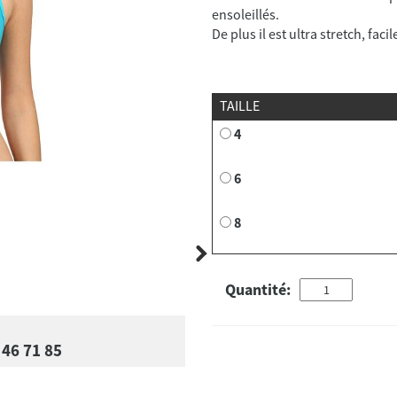
ensoleillés.
De plus il est ultra stretch, faci
TAILLE
4
6
8
Quantité:
 46 71 85