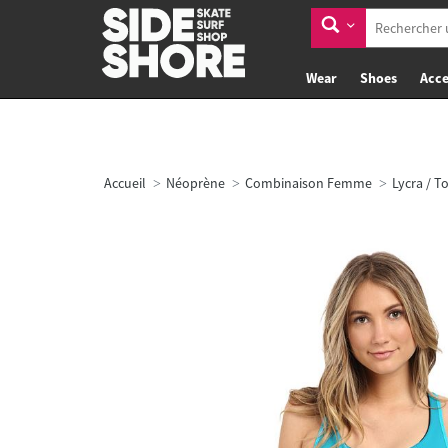
Wear
Shoes
Acce
Accueil
Néoprène
Combinaison Femme
Lycra / T