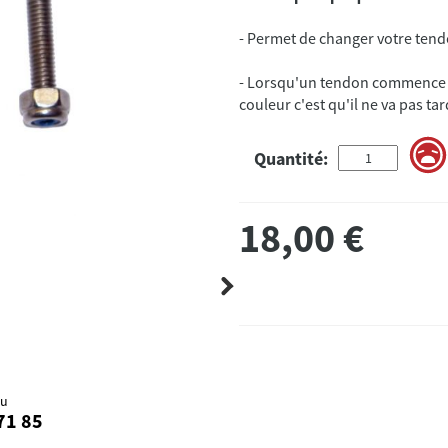
- Lorsqu'un tendon commence à
couleur c'est qu'il ne va pas tar
Quantité:
18,00
€
au
71 85