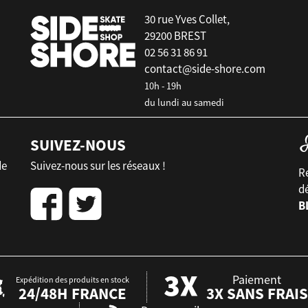
30 rue Yves Collet,
29200 BREST
02 56 31 86 91
contact@side-shore.com
10h - 19h
du lundi au samedi
SUIVEZ-NOUS
de
Suivez-nous sur les réseaux !
Re
d
B
Paiement
Expédition des produits en stock
24/48H FRANCE
3X SANS FRAIS