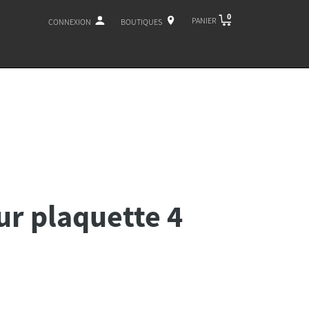
0
PANIER
CONNEXION
BOUTIQUES
r plaquette 4
: