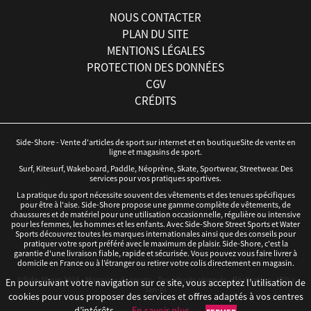
NOUS CONTACTER
PLAN DU SITE
MENTIONS LÉGALES
PROTECTION DES DONNÉES
CGV
CRÉDITS
Side-Shore - Vente d'articles de sport sur internet et en boutiqueSite de vente en
ligne et magasins de sport.
Surf, Kitesurf, Wakeboard, Paddle, Néoprène, Skate, Sportwear, Streetwear. Des
services pour vos pratiques sportives.
La pratique du sport nécessite souvent des vêtements et des tenues spécifiques
pour être à l'aise. Side-Shore propose une gamme complète de vêtements, de
chaussures et de matériel pour une utilisation occasionnelle, régulière ou intensive
pour les femmes, les hommes et les enfants. Avec Side-Shore Street Sports et Water
Sports découvrez toutes les marques internationales ainsi que des conseils pour
pratiquer votre sport préféré avec le maximum de plaisir. Side-Shore, c'est la
garantie d'une livraison fiable, rapide et sécurisée. Vous pouvez vous faire livrer à
domicile en France ou à l’étranger ou retirer votre colis directement en magasin.
©Side-Shore 2016 - Magasins de sports - Tous droits réservés - Réalisation :
iD3i
x
En poursuivant votre navigation sur ce site, vous acceptez l’utilisation de
Tan-Ki
cookies pour vous proposer des services et offres adaptés à vos centres
d’intérêts.
En savoir plus