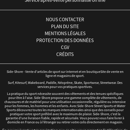
NOUS CONTACTER
PLAN DU SITE
MENTIONS LÉGALES
PROTECTION DES DONNÉES
CGV
CRÉDITS
Side-Shore - Vente d'articles de sport sur internet et en boutiqueSite de vente en
ligne et magasins de sport.
Surf, Kitesurf, Wakeboard, Paddle, Néoprène, Skate, Sportwear, Streetwear. Des
services pour vos pratiques sportives.
La pratique du sport nécessite souvent des vêtements et des tenues spécifiques
pour être à l'aise. Side-Shore propose une gamme complète de vêtements, de
chaussures et de matériel pour une utilisation occasionnelle, régulière ou intensive
pour les femmes, les hommes et les enfants. Avec Side-Shore Street Sports et Water
Sports découvrez toutes les marques internationales ainsi que des conseils pour
pratiquer votre sport préféré avec le maximum de plaisir. Side-Shore, c'est la
garantie d'une livraison fiable, rapide et sécurisée. Vous pouvez vous faire livrer à
domicile en France ou à l’étranger ou retirer votre colis directement en magasin.
©Side-Shore 2016 - Magasins de sports - Tous droits réservés - Réalisation :
iD3i
x