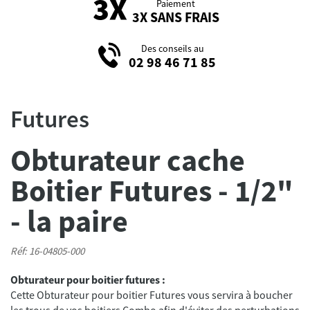
Paiement
3X SANS FRAIS
Des conseils au
02 98 46 71 85
Futures
Obturateur cache
Boitier Futures - 1/2"
- la paire
Réf: 16-04805-000
Obturateur pour boitier futures :
Cette Obturateur pour boitier Futures vous servira à boucher
les trous de vos boitiers Combo afin d'éviter des perturbations