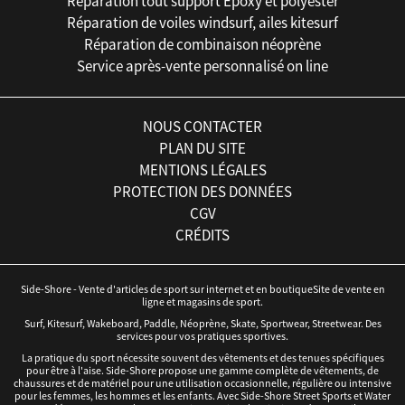
Réparation tout support Epoxy et polyester
Réparation de voiles windsurf, ailes kitesurf
Réparation de combinaison néoprène
Service après-vente personnalisé on line
NOUS CONTACTER
PLAN DU SITE
MENTIONS LÉGALES
PROTECTION DES DONNÉES
CGV
CRÉDITS
Side-Shore - Vente d'articles de sport sur internet et en boutiqueSite de vente en
ligne et magasins de sport.
Surf, Kitesurf, Wakeboard, Paddle, Néoprène, Skate, Sportwear, Streetwear. Des
services pour vos pratiques sportives.
La pratique du sport nécessite souvent des vêtements et des tenues spécifiques
pour être à l'aise. Side-Shore propose une gamme complète de vêtements, de
chaussures et de matériel pour une utilisation occasionnelle, régulière ou intensive
pour les femmes, les hommes et les enfants. Avec Side-Shore Street Sports et Water