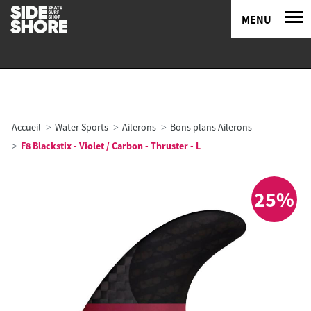
MENU
Accueil
Water Sports
Ailerons
Bons plans Ailerons
F8 Blackstix - Violet / Carbon - Thruster - L
25%