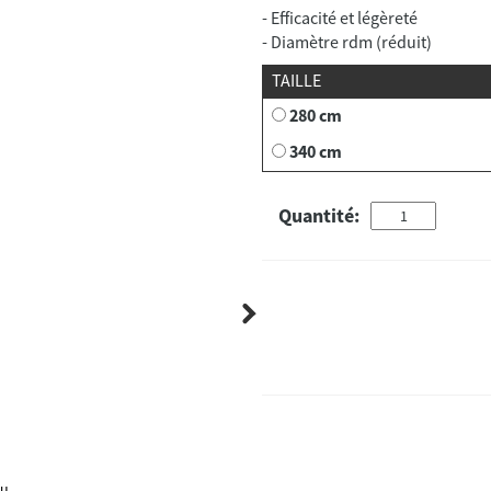
- Efficacité et légèreté
- Diamètre rdm (réduit)
TAILLE
280 cm
340 cm
Quantité:
au