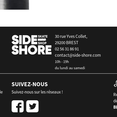
30 rue Yves Collet,
29200 BREST
02 56 31 86 91
contact@side-shore.com
10h - 19h
du lundi au samedi
SUIVEZ-NOUS
de
Suivez-nous sur les réseaux !
Re
d
B