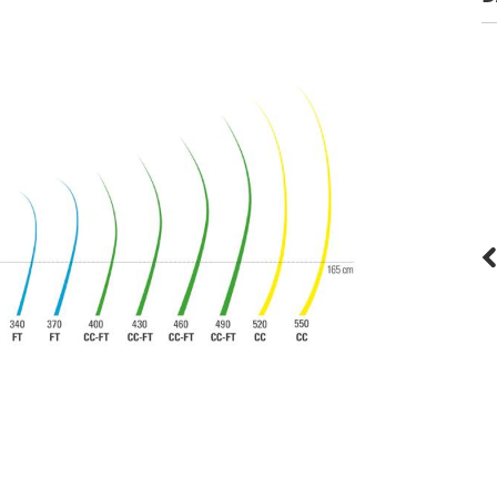
Neilpryde
Mat X 100 Pro - SDM