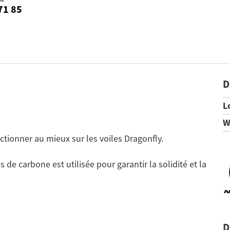
71 85
D
:
L
W
 de carbone est utilisée pour garantir la solidité et la
D