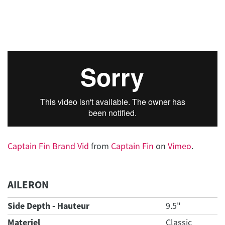
Captain Fin Brand Vid
from
Captain Fin
on
Vimeo
.
AILERON
Side Depth - Hauteur
9.5"
Materiel
Classic