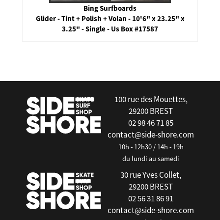
Bing Surfboards
Glider - Tint + Polish + Volan - 10'6" x 23.25" x
3.25" - Single - Us Box #17587
false
100 rue des Mouettes,
29200 BREST
02 98 46 71 85
contact@side-shore.com
10h - 12h30 / 14h - 19h
du lundi au samedi
30 rue Yves Collet,
29200 BREST
02 56 31 86 91
contact@side-shore.com