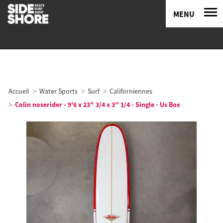
MENU
Accueil
Water Sports
Surf
Californiennes
Colin noserider - 9'6 x 23" 3/4 x 3" 1/4 - Single - Us Box