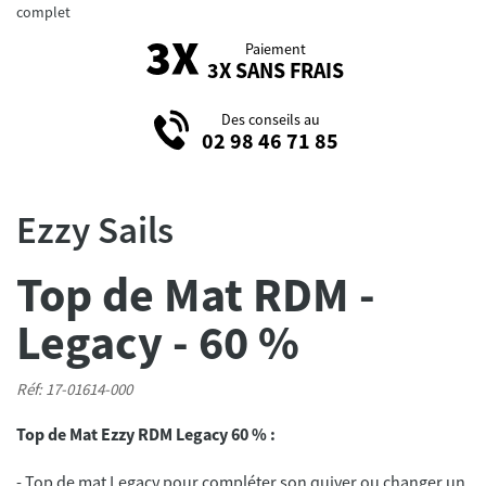
complet
Paiement
3X SANS FRAIS
Des conseils au
02 98 46 71 85
Ezzy Sails
Top de Mat RDM -
Legacy - 60 %
Réf: 17-01614-000
Top de Mat Ezzy RDM Legacy 60 % :
- Top de mat Legacy pour compléter son quiver ou changer un