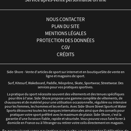
NOUS CONTACTER
PLAN DU SITE
MENTIONS LÉGALES
PROTECTION DES DONNÉES
CGV
CRÉDITS
Side-Shore - Vente d'articles de sport sur internet et en boutiqueSite de vente en
ligne et magasins de sport.
Surf, Kitesurf, Wakeboard, Paddle, Néoprène, Skate, Sportwear, Streetwear. Des
services pour vos pratiques sportives.
La pratique du sport nécessite souvent des vêtements et des tenues spécifiques
pour être à l'aise. Side-Shore propose une gamme complète de vêtements, de
chaussures et de matériel pour une utilisation occasionnelle, régulière ou intensive
pour les femmes, les hommes et les enfants. Avec Side-Shore Street Sports et Water
Sports découvrez toutes les marques internationales ainsi que des conseils pour
pratiquer votre sport préféré avec le maximum de plaisir. Side-Shore, c'est la
garantie d'une livraison fiable, rapide et sécurisée. Vous pouvez vous faire livrer à
domicile en France ou à l’étranger ou retirer votre colis directement en magasin.
©Side-Shore 2016 - Magasins de sports - Tous droits réservés - Réalisation :
iD3i
x