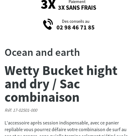
Paiement
3X SANS FRAIS
Des conseils au
02 98 46 71 85
Ocean and earth
Wetty Bucket hight
and dry / Sac
combinaison
Réf: 17-02501-000
L'accessoire après session indispensable, avec ce panier
repliable vous pourrez défaire votre combinaison de surf au
sec et au propre, sans qu'elle termine salement piétiné sur le