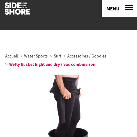
MENU
Accueil
Water Sports
Surf
Accessoires / Goodies
Wetty Bucket hight and dry / Sac combinaison