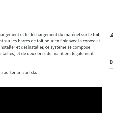
hargement et le déchargement du matériel sur le toit
t sur les barres de toit pour en finir avec la corvée et
a installer et désinstaller, ce système se compose
s tailles) et de deux bras de maintient (également
D
sporter un surf ski.
Db Journey
Surf Essential Tote - 80 L / Sac - 1er
Géneration