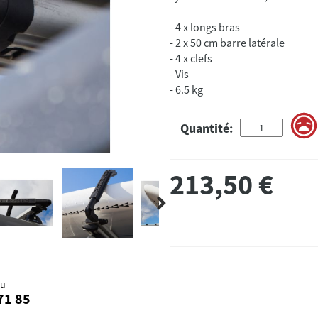
- 4 x longs bras
- 2 x 50 cm barre latérale
- 4 x clefs
- Vis
- 6.5 kg
Quantité:
213,50
€
au
71 85