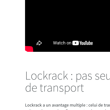
 earth
Ocean and earth
 Compact Day
APEX Fish / Short Travel Cover / Ho
lack/Red
de surf - 4 Planches avec Roulett
Lockrack : pas se
de transport
Lockrack a un avantage multiple : celui de tran