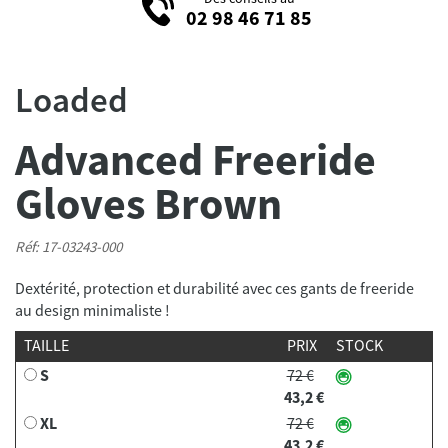
02 98 46 71 85
Loaded
Advanced Freeride
Gloves Brown
Réf: 17-03243-000
Dextérité, protection et durabilité avec ces gants de freeride
au design minimaliste !
TAILLE
PRIX
STOCK
S
72 €
43,2 €
XL
72 €
43,2 €