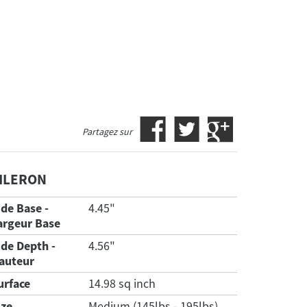
Partagez sur
ILERON
ide Base -
4.45"
argeur Base
ide Depth -
4.56"
auteur
urface
14.98 sq inch
ize
Medium (145lbs - 195lbs)