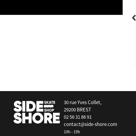
Gorilla
Futures Sloth palm Trend Large tri-fin
30 rue Yves Collet,
29200 BREST
02 56 31 86 91
contact@side-shore.com
10h - 19h