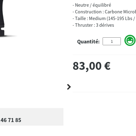
- Neutre / équilibré
- Construction : Carbone Micro
- Taille : Medium (145-195 Lbs /
- Thruster : 3 dérives
Quantité:
83,00
€
 46 71 85