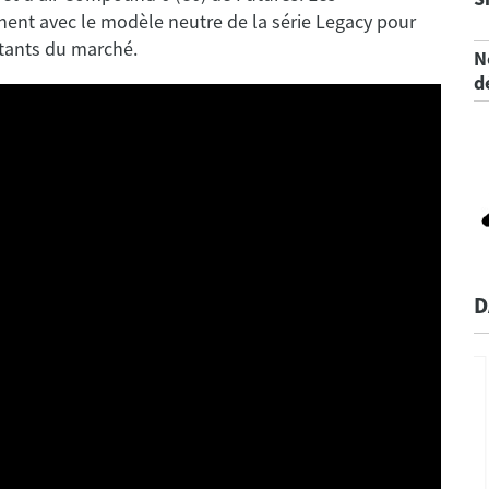
inent avec le modèle neutre de la série Legacy pour
N
d
D