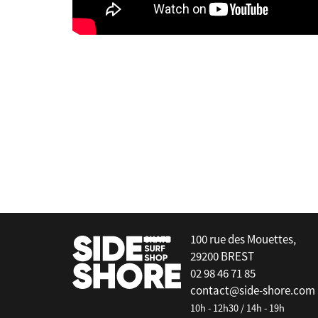
es
Deflow
e - Thruster - L
V2 Black - Thruster - Full Tab - L
false
100 rue des Mouettes,
29200 BREST
02 98 46 71 85
contact@side-shore.com
10h - 12h30 / 14h - 19h