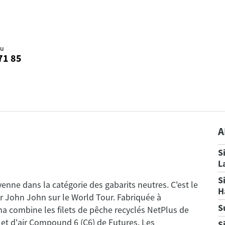
au
71 85
A
S
L
S
yenne dans la catégorie des gabarits neutres. C'est le
H
r John John sur le World Tour. Fabriquée à
S
 combine les filets de pêche recyclés NetPlus de
 et d'air Compound 6 (C6) de Futures. Les
S