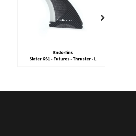
Endorfins
Slater KS1 - Futures - Thruster - L
R8 Va