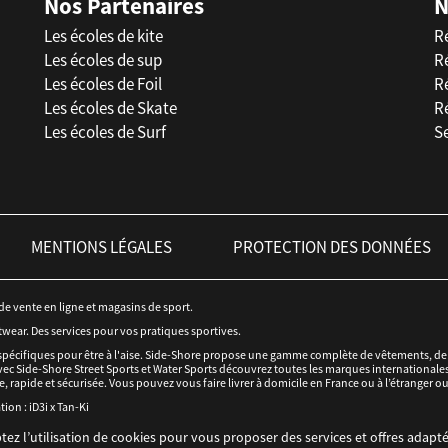
Nos Partenaires
N
Les écoles de kite
R
Les écoles de sup
R
Les écoles de Foil
Ré
Les écoles de Skate
R
Les écoles de Surf
Se
MENTIONS LÉGALES
PROTECTION DES DONNÉES
 de vente en ligne et magasins de sport.
twear. Des services pour vos pratiques sportives.
spécifiques pour être à l'aise. Side-Shore propose une gamme complète de vêtements, de c
ec Side-Shore Street Sports et Water Sports découvrez toutes les marques internationales 
e, rapide et sécurisée. Vous pouvez vous faire livrer à domicile en France ou à l’étranger o
tion :
iD3i
x
Tan-Ki
tez l’utilisation de cookies pour vous proposer des services et offres adapté