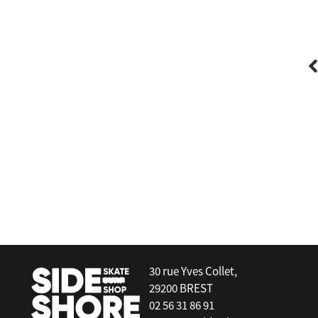
Wanikou
Valve Adhesive Gonflage Anti-Retour à
Clapet
30 rue Yves Collet,
29200 BREST
02 56 31 86 91