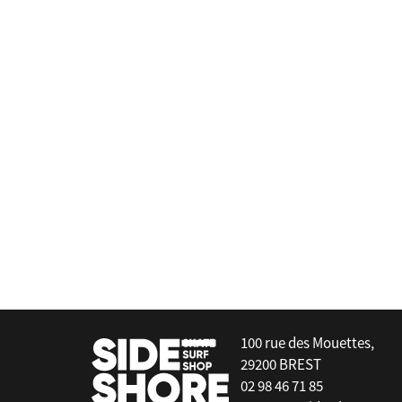
F-one
Mini pompe
false
100 rue des Mouettes,
29200 BREST
02 98 46 71 85