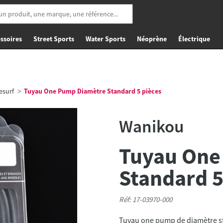
ssoires
Street Sports
Water Sports
Néoprène
Électrique
esurf
Tuyau One Pump Diamètre Standard 5 pièces
Wanikou
Tuyau One
Standard 5
Réf: 17-03970-000
Tuyau one pump de diamètre st