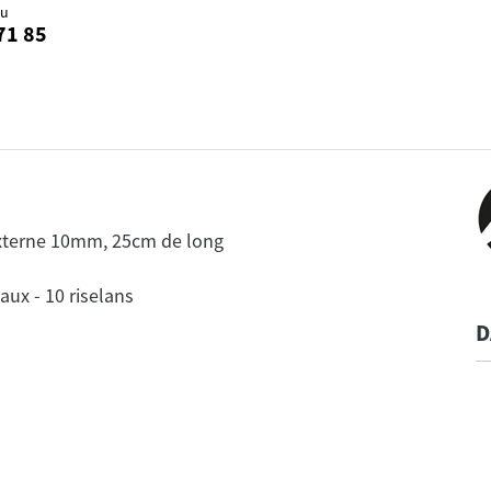
au
71 85
xterne 10mm, 25cm de long
D