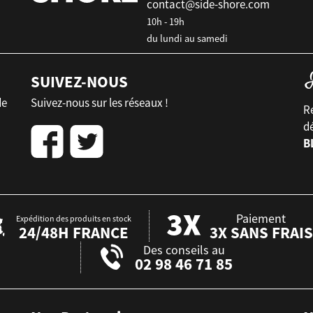
contact@side-shore.com
10h - 19h
du lundi au samedi
SUIVEZ-NOUS
de
Suivez-nous sur les réseaux !
Re
d
B
Paiement
Expédition des produits en stock
24/48H FRANCE
3X SANS FRAIS
Des conseils au
02 98 46 71 85