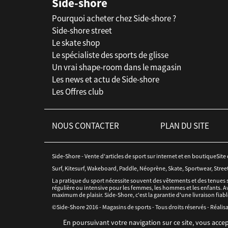
Side-shore
Pourquoi acheter chez Side-shore ?
Side-shore street
Le skate shop
Le spécialiste des sports de glisse
Un vrai shape-room dans le magasin
Les news et actu de Side-shore
Les Offres club
NOUS CONTACTER
PLAN DU SITE
Side-Shore - Vente d'articles de sport sur internet et en boutiqueSite
Surf, Kitesurf, Wakeboard, Paddle, Néoprène, Skate, Sportwear, Stree
La pratique du sport nécessite souvent des vêtements et des tenues 
régulière ou intensive pour les femmes, les hommes et les enfants. Av
maximum de plaisir. Side-Shore, c'est la garantie d'une livraison fiabl
©Side-Shore 2016 - Magasins de sports - Tous droits réservés - Réalisa
En poursuivant votre navigation sur ce site, vous accep