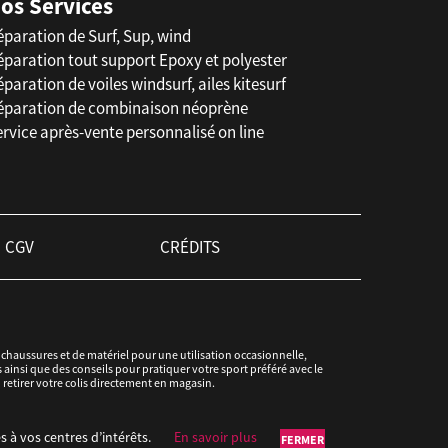
os Services
éparation de Surf, Sup, wind
éparation tout support Epoxy et polyester
paration de voiles windsurf, ailes kitesurf
éparation de combinaison néoprène
rvice après-vente personnalisé on line
CGV
CRÉDITS
haussures et de matériel pour une utilisation occasionnelle,
ainsi que des conseils pour pratiquer votre sport préféré avec le
u retirer votre colis directement en magasin.
s à vos centres d’intérêts.
En savoir plus
FERMER