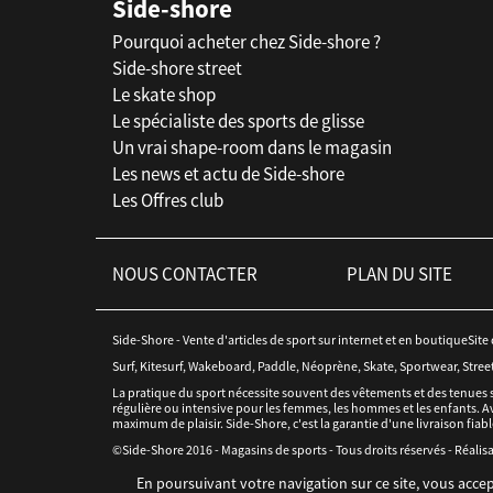
Side-shore
Pourquoi acheter chez Side-shore ?
Side-shore street
Le skate shop
Le spécialiste des sports de glisse
Un vrai shape-room dans le magasin
Les news et actu de Side-shore
Les Offres club
NOUS CONTACTER
PLAN DU SITE
Side-Shore - Vente d'articles de sport sur internet et en boutiqueSite
Surf, Kitesurf, Wakeboard, Paddle, Néoprène, Skate, Sportwear, Stree
La pratique du sport nécessite souvent des vêtements et des tenues 
régulière ou intensive pour les femmes, les hommes et les enfants. Av
maximum de plaisir. Side-Shore, c'est la garantie d'une livraison fiabl
©Side-Shore 2016 - Magasins de sports - Tous droits réservés - Réalisa
En poursuivant votre navigation sur ce site, vous accep