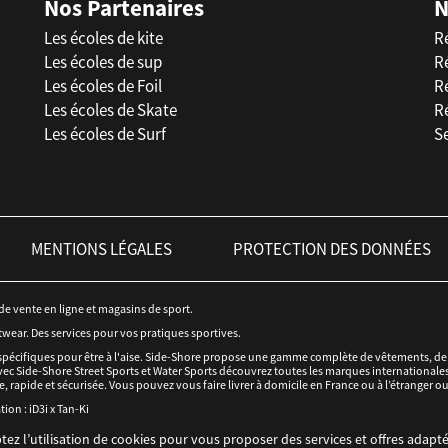
Nos Partenaires
N
Les écoles de kite
R
Les écoles de sup
R
Les écoles de Foil
Ré
Les écoles de Skate
R
Les écoles de Surf
Se
MENTIONS LÉGALES
PROTECTION DES DONNÉES
 de vente en ligne et magasins de sport.
twear. Des services pour vos pratiques sportives.
spécifiques pour être à l'aise. Side-Shore propose une gamme complète de vêtements, de c
ec Side-Shore Street Sports et Water Sports découvrez toutes les marques internationales 
e, rapide et sécurisée. Vous pouvez vous faire livrer à domicile en France ou à l’étranger o
tion :
iD3i
x
Tan-Ki
tez l’utilisation de cookies pour vous proposer des services et offres adapté