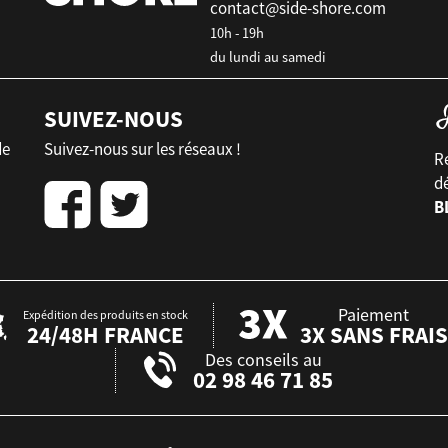
contact@side-shore.com
10h - 19h
du lundi au samedi
SUIVEZ-NOUS
de
Suivez-nous sur les réseaux !
Re
d
B
Paiement
Expédition des produits en stock
24/48H FRANCE
3X SANS FRAIS
Des conseils au
02 98 46 71 85