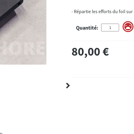
- Répartie les efforts du foil su
Quantité:
80,00
€
au