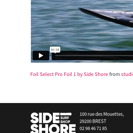
yde
Gaastra / GA-Sails
light Evo - 269 cm²
Stabilisateur / Tail Wing
Foil Select Pro Foil 1 by Side Shore
from
stud
false
100 rue des Mouettes,
29200 BREST
02 98 46 71 85