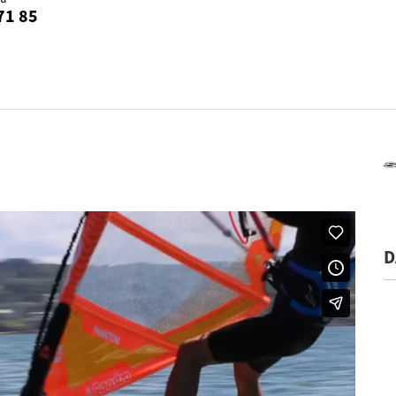
71 85
D