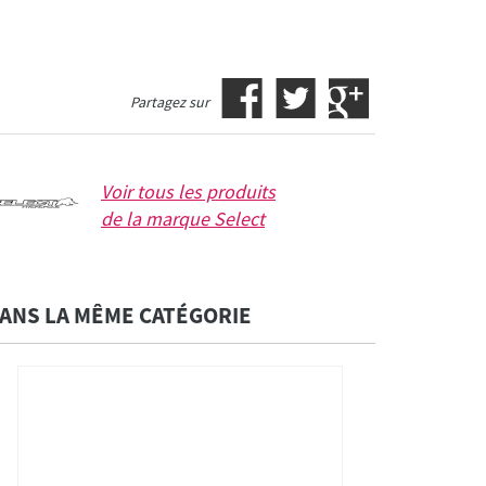
Partagez sur
Voir tous les produits
de la marque
Select
ANS LA MÊME CATÉGORIE
Side On
Housse Foil Valise - 8 mm - 132 cm