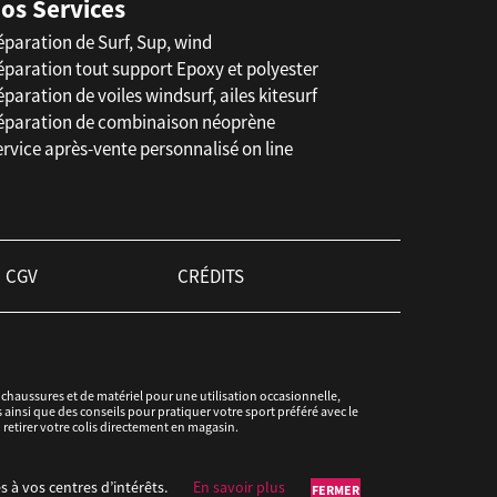
os Services
éparation de Surf, Sup, wind
éparation tout support Epoxy et polyester
paration de voiles windsurf, ailes kitesurf
éparation de combinaison néoprène
rvice après-vente personnalisé on line
CGV
CRÉDITS
haussures et de matériel pour une utilisation occasionnelle,
ainsi que des conseils pour pratiquer votre sport préféré avec le
u retirer votre colis directement en magasin.
s à vos centres d’intérêts.
En savoir plus
FERMER