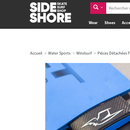
Wear
Shoes
Acce
Accueil
Water Sports
Windsurf
Piéces Détachées F