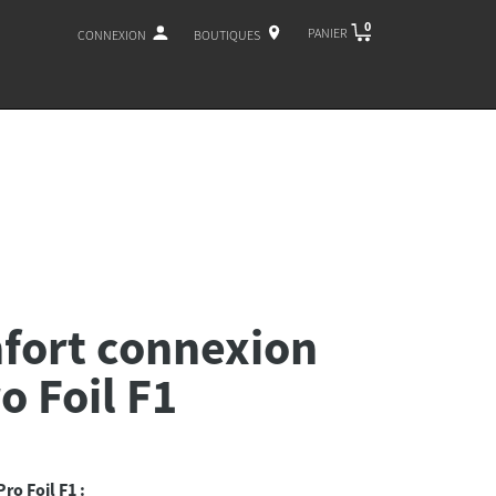
0
PANIER
CONNEXION
BOUTIQUES
nfort connexion
o Foil F1
ro Foil F1 :