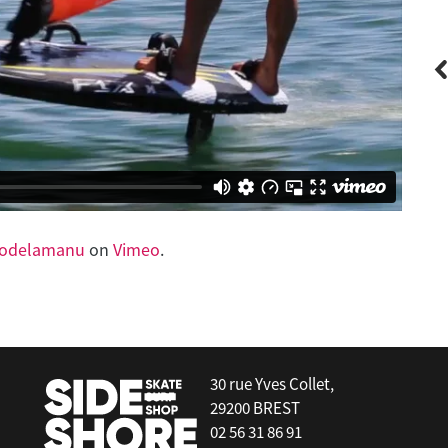
Select
Aile Avant Goliath - Front Wing SL
iodelamanu
on
Vimeo
.
30 rue Yves Collet,
29200 BREST
02 56 31 86 91