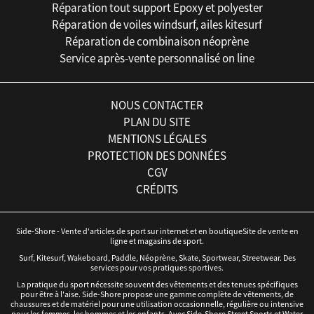
Réparation tout support Epoxy et polyester
Réparation de voiles windsurf, ailes kitesurf
Réparation de combinaison néoprène
Service après-vente personnalisé on line
NOUS CONTACTER
PLAN DU SITE
MENTIONS LÉGALES
PROTECTION DES DONNÉES
CGV
CRÉDITS
Side-Shore - Vente d'articles de sport sur internet et en boutiqueSite de vente en
ligne et magasins de sport.
Surf, Kitesurf, Wakeboard, Paddle, Néoprène, Skate, Sportwear, Streetwear. Des
services pour vos pratiques sportives.
La pratique du sport nécessite souvent des vêtements et des tenues spécifiques
pour être à l'aise. Side-Shore propose une gamme complète de vêtements, de
chaussures et de matériel pour une utilisation occasionnelle, régulière ou intensive
pour les femmes, les hommes et les enfants. Avec Side-Shore Street Sports et Water