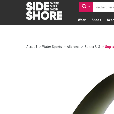
Wear
Shoes
Acce
Accueil
Water Sports
Ailerons
Boitier U.S
Sup-su