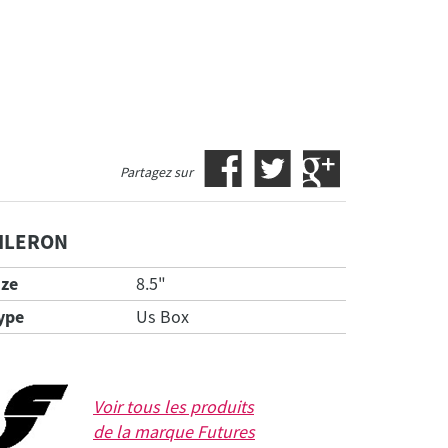
Partagez sur
ILERON
ize
8.5"
ype
Us Box
Voir tous les produits
de la marque
Futures