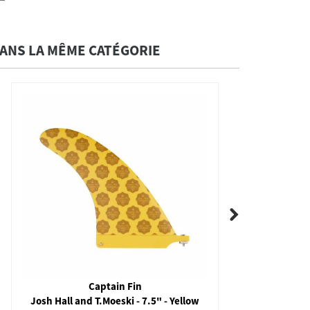
ANS LA MÊME CATÉGORIE
SIC
Gouvernail - Dagger pour système FAST
Cl