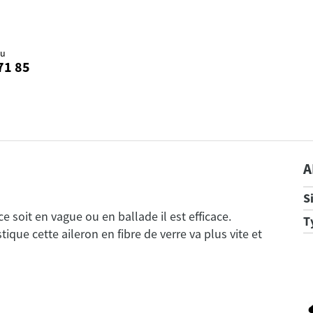
au
71 85
A
S
ce soit en vague ou en ballade il est efficace.
T
que cette aileron en fibre de verre va plus vite et