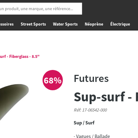
ssoires
Street Sports
Water Sports
Néoprène
Électrique
rf - Fiberglass - 8.5"
Futures
68%
Sup-surf - 
Réf: 17-06542-000
Sup / Surf
- Vagues / Ballade