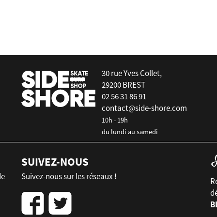
30 rue Yves Collet,
29200 BREST
02 56 31 86 91
contact@side-shore.com
10h - 19h
du lundi au samedi
SUIVEZ-NOUS
de
Suivez-nous sur les réseaux !
Re
d
B