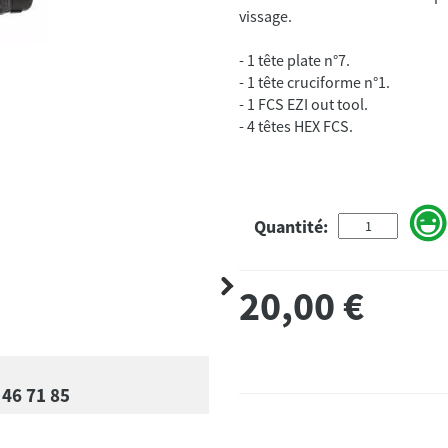
- 1 tête plate n°7.
- 1 tête cruciforme n°1.
- 1 FCS EZI out tool.
- 4 têtes HEX FCS.
Quantité:
20,00
€
 46 71 85