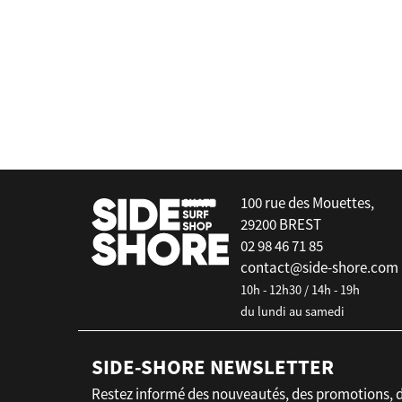
Mystic
Surge Backpack
false
100 rue des Mouettes,
29200 BREST
02 98 46 71 85
contact@side-shore.com
10h - 12h30 / 14h - 19h
du lundi au samedi
SIDE-SHORE NEWSLETTER
Restez informé des nouveautés, des promotions, 