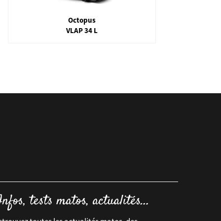
Octopus
VLAP 34 L
Long