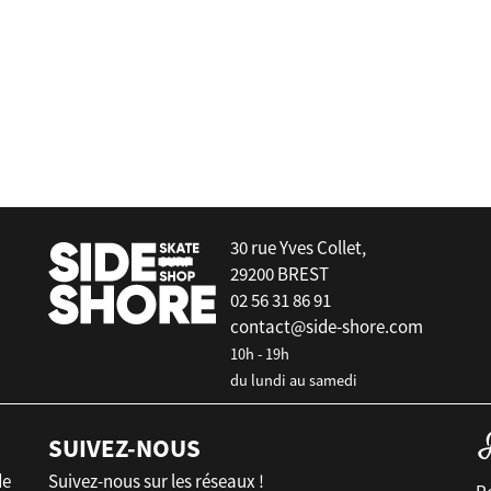
Corsurf
Rack / présentoir mural pour Surf -
Bamboo
30 rue Yves Collet,
29200 BREST
02 56 31 86 91
contact@side-shore.com
10h - 19h
du lundi au samedi
SUIVEZ-NOUS
de
Suivez-nous sur les réseaux !