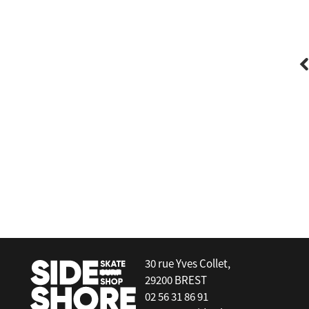
Bing Surfboards
0"
Flying Diamonds Fin - Volan - Mid Single
30 rue Yves Collet,
29200 BREST
02 56 31 86 91