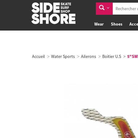
Wear
Shoes
Acce
Accueil
Water Sports
Ailerons
Boitier U.S
5"SW 