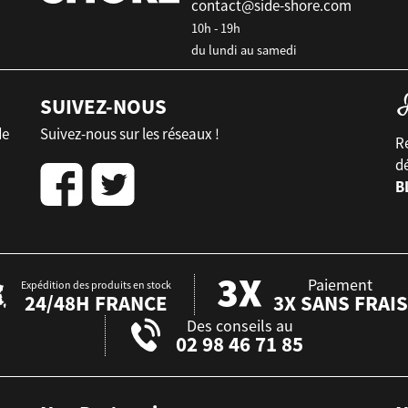
contact@side-shore.com
10h - 19h
du lundi au samedi
SUIVEZ-NOUS
de
Suivez-nous sur les réseaux !
Re
d
B
Paiement
Expédition des produits en stock
24/48H FRANCE
3X SANS FRAIS
Des conseils au
02 98 46 71 85