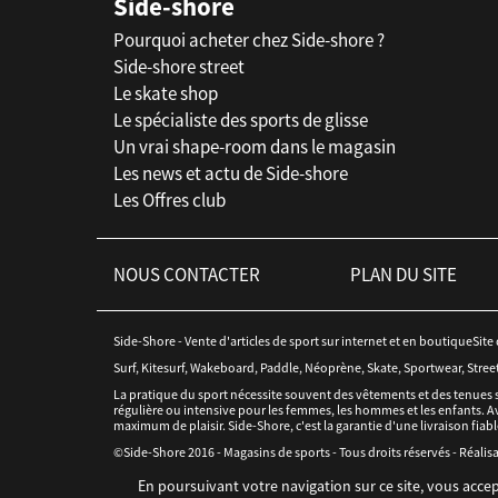
Side-shore
Pourquoi acheter chez Side-shore ?
Side-shore street
Le skate shop
Le spécialiste des sports de glisse
Un vrai shape-room dans le magasin
Les news et actu de Side-shore
Les Offres club
NOUS CONTACTER
PLAN DU SITE
Side-Shore - Vente d'articles de sport sur internet et en boutiqueSite
Surf, Kitesurf, Wakeboard, Paddle, Néoprène, Skate, Sportwear, Stree
La pratique du sport nécessite souvent des vêtements et des tenues 
régulière ou intensive pour les femmes, les hommes et les enfants. Av
maximum de plaisir. Side-Shore, c'est la garantie d'une livraison fiabl
©Side-Shore 2016 - Magasins de sports - Tous droits réservés - Réalisa
En poursuivant votre navigation sur ce site, vous accep