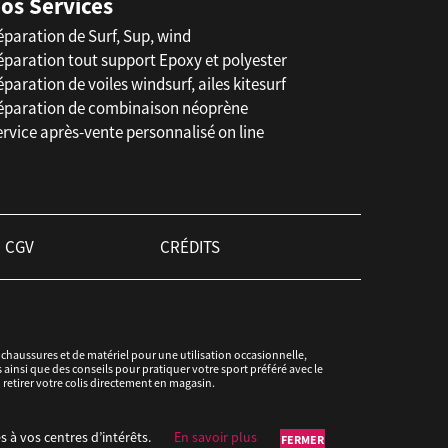
os Services
éparation de Surf, Sup, wind
éparation tout support Epoxy et polyester
paration de voiles windsurf, ailes kitesurf
éparation de combinaison néoprène
rvice après-vente personnalisé on line
CGV
CRÉDITS
haussures et de matériel pour une utilisation occasionnelle,
ainsi que des conseils pour pratiquer votre sport préféré avec le
u retirer votre colis directement en magasin.
s à vos centres d’intérêts.
En savoir plus
FERMER