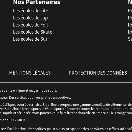
Nos Partenaires
N
Les écoles de kite
R
Les écoles de sup
R
Les écoles de Foil
Ré
Les écoles de Skate
R
Les écoles de Surf
Se
MENTIONS LÉGALES
PROTECTION DES DONNÉES
 de vente en ligne et magasins de sport.
twear. Des services pour vos pratiques sportives.
spécifiques pour être à l'aise. Side-Shore propose une gamme complète de vêtements, de c
ec Side-Shore Street Sports et Water Sports découvrez toutes les marques internationales 
e, rapide et sécurisée. Vous pouvez vous faire livrer à domicile en France ou à l’étranger o
tion :
iD3i
x
Tan-Ki
tez l’utilisation de cookies pour vous proposer des services et offres adapté