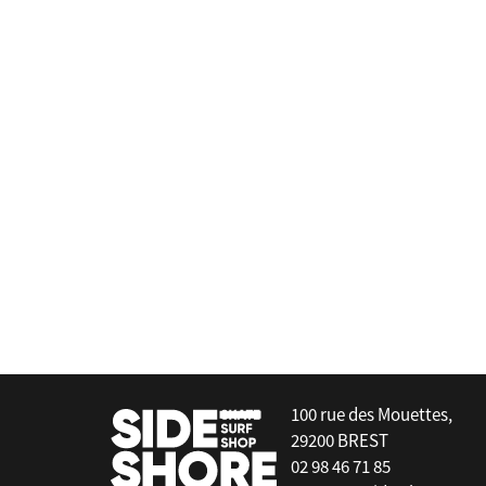
Captain Fin
Alex Knost - Sunshine Orange - 1
false
100 rue des Mouettes,
29200 BREST
02 98 46 71 85