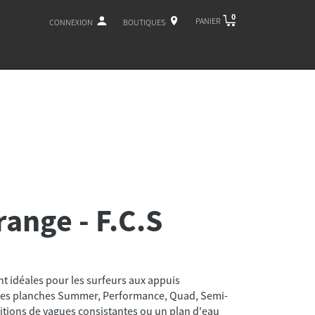
0
PANIER
CONNEXION
BOUTIQUES
range - F.C.S
t idéales pour les surfeurs aux appuis
t des planches Summer, Performance, Quad, Semi-
tions de vagues consistantes ou un plan d'eau