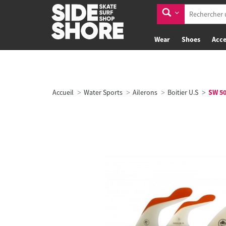
Wear
Shoes
Acce
Accueil
Water Sports
Ailerons
Boitier U.S
SW 500