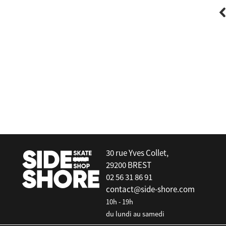
FCS
FCS Clique 9" PG - Dusk
30 rue Yves Collet,
29200 BREST
02 56 31 86 91
contact@side-shore.com
10h - 19h
du lundi au samedi