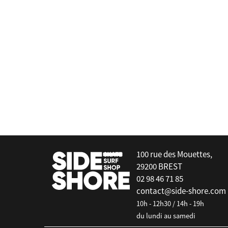
w
Captain Fin
 9.8"
Brother Marshall 8"
false
100 rue des Mouettes,
29200 BREST
02 98 46 71 85
contact@side-shore.com
10h - 12h30 / 14h - 19h
du lundi au samedi