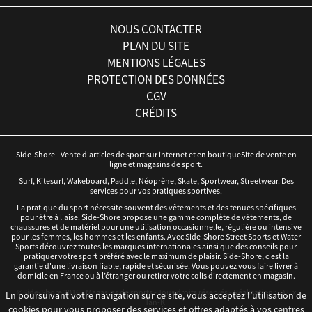
NOUS CONTACTER
PLAN DU SITE
MENTIONS LÉGALES
PROTECTION DES DONNÉES
CGV
CRÉDITS
Side-Shore - Vente d'articles de sport sur internet et en boutiqueSite de vente en
ligne et magasins de sport.
Surf, Kitesurf, Wakeboard, Paddle, Néoprène, Skate, Sportwear, Streetwear. Des
services pour vos pratiques sportives.
La pratique du sport nécessite souvent des vêtements et des tenues spécifiques
pour être à l'aise. Side-Shore propose une gamme complète de vêtements, de
chaussures et de matériel pour une utilisation occasionnelle, régulière ou intensive
pour les femmes, les hommes et les enfants. Avec Side-Shore Street Sports et Water
Sports découvrez toutes les marques internationales ainsi que des conseils pour
pratiquer votre sport préféré avec le maximum de plaisir. Side-Shore, c'est la
garantie d'une livraison fiable, rapide et sécurisée. Vous pouvez vous faire livrer à
domicile en France ou à l’étranger ou retirer votre colis directement en magasin.
©Side-Shore 2016 - Magasins de sports - Tous droits réservés - Réalisation :
iD3i
x
En poursuivant votre navigation sur ce site, vous acceptez l’utilisation de
Tan-Ki
cookies pour vous proposer des services et offres adaptés à vos centres