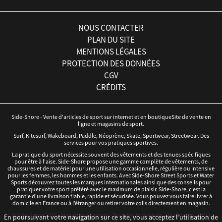
NOUS CONTACTER
PLAN DU SITE
MENTIONS LÉGALES
PROTECTION DES DONNÉES
CGV
CRÉDITS
Side-Shore - Vente d'articles de sport sur internet et en boutiqueSite de vente en
ligne et magasins de sport.
Surf, Kitesurf, Wakeboard, Paddle, Néoprène, Skate, Sportwear, Streetwear. Des
services pour vos pratiques sportives.
La pratique du sport nécessite souvent des vêtements et des tenues spécifiques
pour être à l'aise. Side-Shore propose une gamme complète de vêtements, de
chaussures et de matériel pour une utilisation occasionnelle, régulière ou intensive
pour les femmes, les hommes et les enfants. Avec Side-Shore Street Sports et Water
Sports découvrez toutes les marques internationales ainsi que des conseils pour
pratiquer votre sport préféré avec le maximum de plaisir. Side-Shore, c'est la
garantie d'une livraison fiable, rapide et sécurisée. Vous pouvez vous faire livrer à
domicile en France ou à l’étranger ou retirer votre colis directement en magasin.
©Side-Shore 2016 - Magasins de sports - Tous droits réservés - Réalisation :
iD3i
x
En poursuivant votre navigation sur ce site, vous acceptez l’utilisation de
Tan-Ki