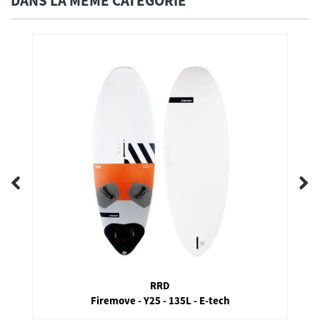
DANS LA MÊME CATÉGORIE
RRD
Firestorm - LTE - V5 - 2019 - 105 L