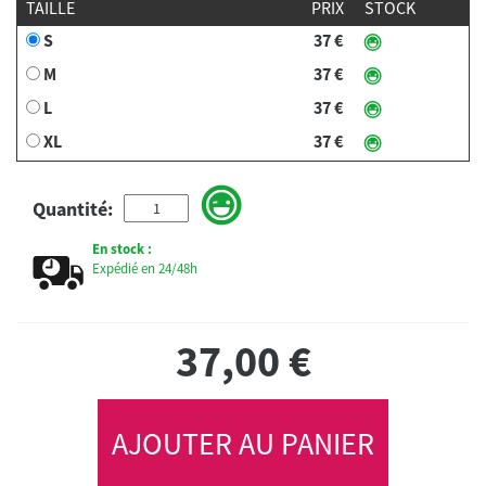
TAILLE
PRIX
STOCK
S
37 €
M
37 €
L
37 €
XL
37 €
Quantité:
En stock :
Expédié en 24/48h
37,00
€
AJOUTER AU PANIER