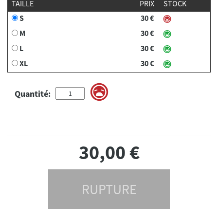
TAILLE
PRIX
STOCK
S
30 €
M
30 €
L
30 €
XL
30 €
Quantité:
30,00
€
RUPTURE