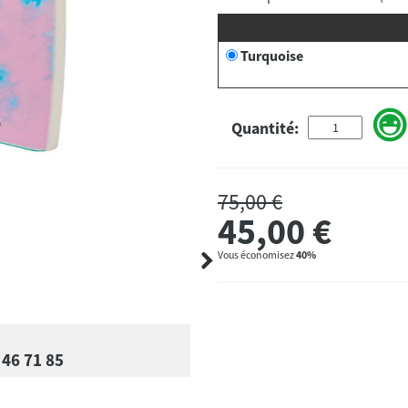
Turquoise
Quantité:
75,00 €
45,00
€
Vous économisez
40%
 46 71 85