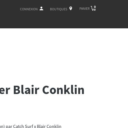
0
PANIER
CONNEXION
BOUTIQUES
r Blair Conklin