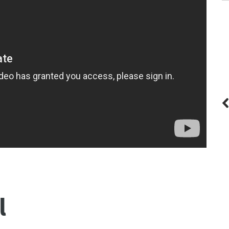
HURRICANE
Skim Epoxy
l