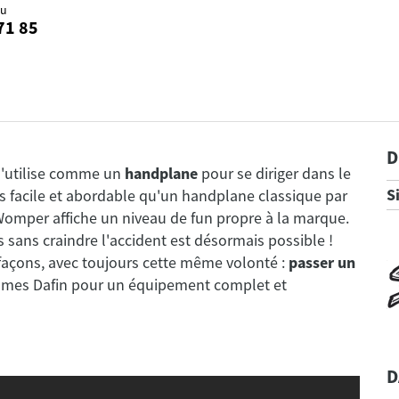
au
71 85
D
 s'utilise comme un
handplane
pour se diriger dans le
Si
us facile et abordable qu'un handplane classique par
 Womper affiche un niveau de fun propre à la marque.
s sans craindre l'accident est désormais possible !
s façons, avec toujours cette même volonté :
passer un
almes Dafin pour un équipement complet et
D