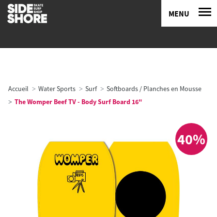
MENU
Accueil
Water Sports
Surf
Softboards / Planches en Mousse
The Womper Beef TV - Body Surf Board 16"
40%