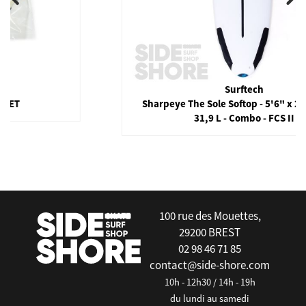
Surftech
Sharpeye The Sole Softop - 5'6" x 20" x 2.6" -
31,9 L - Combo - FCS II
false
100 rue des Mouettes,
29200 BREST
02 98 46 71 85
contact@side-shore.com
10h - 12h30 / 14h - 19h
du lundi au samedi