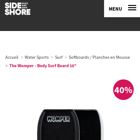
MENU
Accueil
Water Sports
Surf
Softboards / Planches en Mousse
The Womper - Body Surf Board 16"
40%