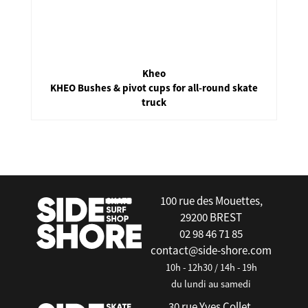
Kheo
KHEO Bushes & pivot cups for all-round skate
truck
false
100 rue des Mouettes,
29200 BREST
02 98 46 71 85
contact@side-shore.com
10h - 12h30 / 14h - 19h
du lundi au samedi
30 rue Yves Collet,