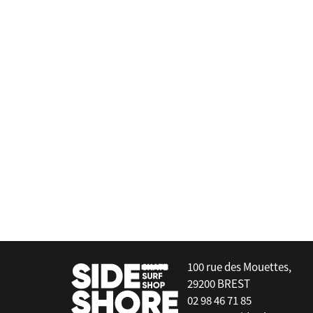
Peter Lynn
Vector Quad Pro Kitelines 4x20 
false
100 rue des Mouettes,
29200 BREST
02 98 46 71 85