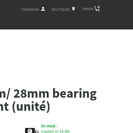
0
PANIER
CONNEXION
BOUTIQUES
m/ 28mm bearing
t (unité)
En stock :
Expédié en 24/48h