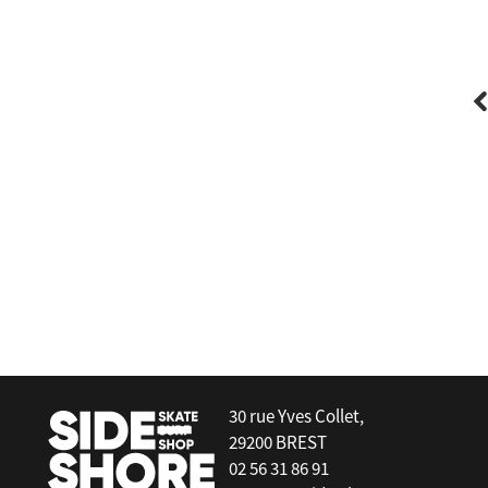
Kheo
m
Kheo 10mm/ 22mm bearing /
Roulement (unité)
30 rue Yves Collet,
29200 BREST
02 56 31 86 91