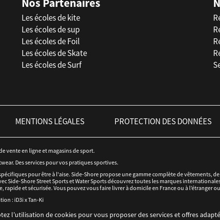
Nos Partenaires
N
Les écoles de kite
R
Les écoles de sup
R
Les écoles de Foil
Ré
Les écoles de Skate
R
Les écoles de Surf
Se
MENTIONS LÉGALES
PROTECTION DES DONNÉES
 de vente en ligne et magasins de sport.
twear. Des services pour vos pratiques sportives.
spécifiques pour être à l'aise. Side-Shore propose une gamme complète de vêtements, de c
ec Side-Shore Street Sports et Water Sports découvrez toutes les marques internationales 
e, rapide et sécurisée. Vous pouvez vous faire livrer à domicile en France ou à l’étranger o
tion :
iD3i
x
Tan-Ki
tez l’utilisation de cookies pour vous proposer des services et offres adapté