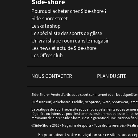
Side-shore
Pourquoi acheter chez Side-shore ?
Side-shore street
Le skate shop
Le spécialiste des sports de glisse
Un vrai shape-room dans le magasin
Les news et actu de Side-shore
Les Offres club
NOUS CONTACTER
PLAN DU SITE
Side-Shore - Vente d'articles de sport sur internet et en boutiqueSite
Surf, Kitesurf, Wakeboard, Paddle, Néoprène, Skate, Sportwear, Stree
La pratique du sport nécessite souvent des vêtements et des tenues 
régulière ou intensive pour les femmes, les hommes et les enfants. Av
maximum de plaisir. Side-Shore, c'est la garantie d'une livraison fiabl
©Side-Shore 2016 - Magasins de sports - Tous droits réservés - Réalisa
En poursuivant votre navigation sur ce site, vous accep