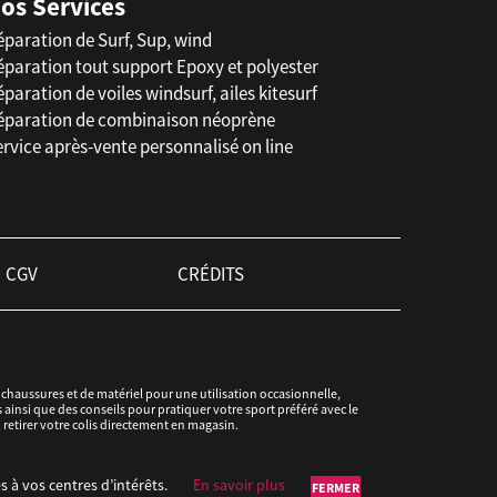
os Services
éparation de Surf, Sup, wind
éparation tout support Epoxy et polyester
paration de voiles windsurf, ailes kitesurf
éparation de combinaison néoprène
rvice après-vente personnalisé on line
CGV
CRÉDITS
haussures et de matériel pour une utilisation occasionnelle,
ainsi que des conseils pour pratiquer votre sport préféré avec le
u retirer votre colis directement en magasin.
s à vos centres d’intérêts.
En savoir plus
FERMER