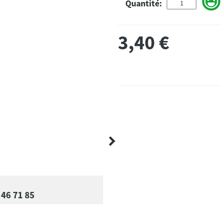
Quantité:
3,40
€
 46 71 85