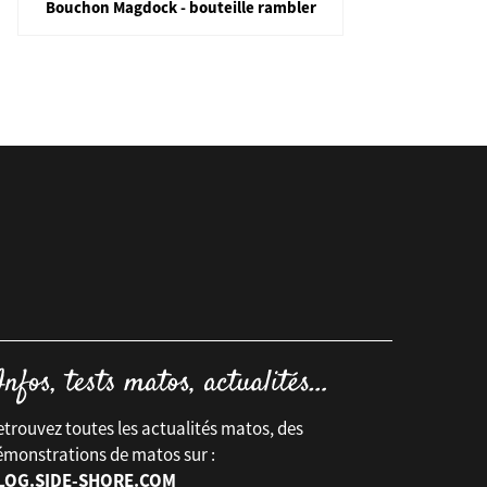
Bouchon Magdock - bouteille rambler
Ta
trouvez toutes les actualités matos, des
émonstrations de matos sur :
LOG.SIDE-SHORE.COM