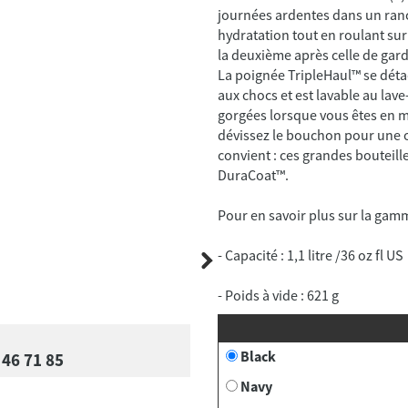
journées ardentes dans un ran
hydratation tout en roulant sur 
la deuxième après celle de gar
La poignée TripleHaul™ se déta
aux chocs et est lavable au lav
gorgées lorsque vous êtes en m
dévissez le bouchon pour une ou
convient : ces grandes bouteill
DuraCoat™.
Pour en savoir plus sur la gam
- Capacité : 1,1 litre /36 oz fl US
- Poids à vide : 621 g
Black
 46 71 85
Navy