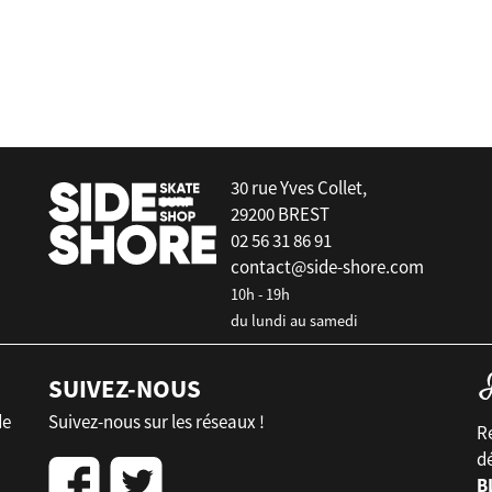
6oz
Rambler®- Tasse de voyage 30 oz (887
ml)
30 rue Yves Collet,
29200 BREST
02 56 31 86 91
contact@side-shore.com
10h - 19h
du lundi au samedi
SUIVEZ-NOUS
de
Suivez-nous sur les réseaux !
Re
d
B