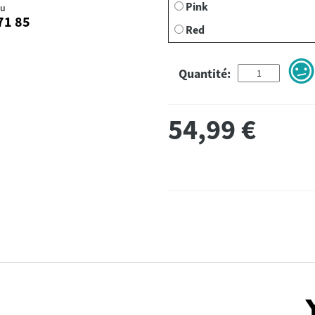
Pink
au
71 85
Red
Quantité:
54,99
€