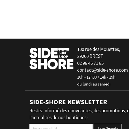
Gourde - Bouteille Rambler chug 2
(769 ml)
false
100 rue des Mouettes,
29200 BREST
02 98 46 71 85
contact@side-shore.com
10h - 12h30 / 14h - 19h
du lundi au samedi
SIDE-SHORE NEWSLETTER
Restez informé des nouveautés, des promotions, 
l’actualités de nos boutiques :