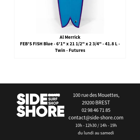
Al Merrick
FEB'S FISH Blue - 6'1" x 21 1/2" x 2 3/4" - 41.8 L -
Twin - Futures
false
100 rue des Mouettes,
29200 BREST
02 98 46 71 85
contact@side-shore.com
10h - 12h30 / 14h - 19h
du lundi au samedi