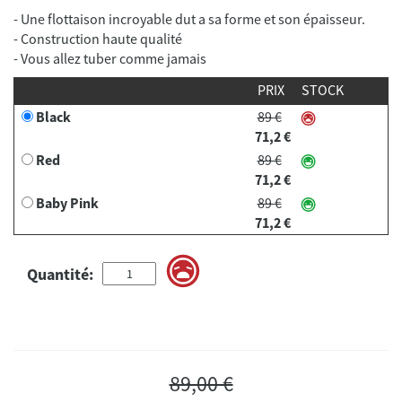
- Une flottaison incroyable dut a sa forme et son épaisseur.
- Construction haute qualité
- Vous allez tuber comme jamais
PRIX
STOCK
Black
89 €
71,2 €
Red
89 €
71,2 €
Baby Pink
89 €
71,2 €
Quantité:
89,00 €