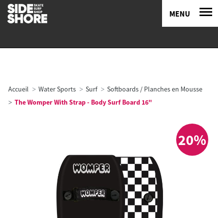
MENU
Accueil
Water Sports
Surf
Softboards / Planches en Mousse
The Womper With Strap - Body Surf Board 16"
20%