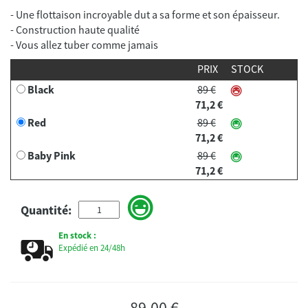
- Une flottaison incroyable dut a sa forme et son épaisseur.
- Construction haute qualité
- Vous allez tuber comme jamais
PRIX
STOCK
Black
89 €
71,2 €
Red
89 €
71,2 €
Baby Pink
89 €
71,2 €
Quantité:
En stock :
Expédié en 24/48h
89,00 €