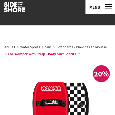
MENU
Accueil
Water Sports
Surf
Softboards / Planches en Mousse
The Womper With Strap - Body Surf Board 16"
20%