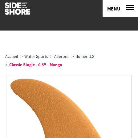
MENU
Accueil
Water Sports
Ailerons
Boitier U.S
Classic Single - 6.5" - Mango