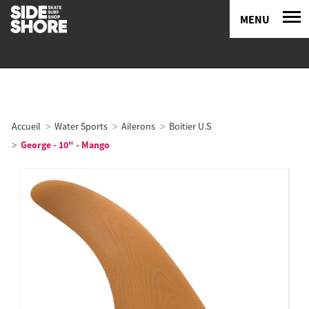
MENU
Accueil
Water Sports
Ailerons
Boitier U.S
George - 10" - Mango