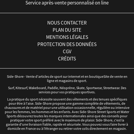
Service après-vente personnalisé on line
NOUS CONTACTER
PLAN DU SITE
MENTIONS LÉGALES
PROTECTION DES DONNÉES
CGV
CRÉDITS
Side-Shore - Vente d'articles de sport sur internet et en boutiqueSite de vente en
ligne et magasins de sport.
Surf, Kitesurf, Wakeboard, Paddle, Néoprène, Skate, Sportwear, Streetwear. Des
services pour vos pratiques sportives.
La pratique du sport nécessite souvent des vêtements et des tenues spécifiques
pour être à l'aise. Side-Shore propose une gamme complète de vêtements, de
chaussures et de matériel pour une utilisation occasionnelle, régulière ou intensive
pour les femmes, les hommes et les enfants. Avec Side-Shore Street Sports et Water
Sports découvrez toutes les marques internationales ainsi que des conseils pour
pratiquer votre sport préféré avec le maximum de plaisir. Side-Shore, c'est la
garantie d'une livraison fiable, rapide et sécurisée. Vous pouvez vous faire livrer à
domicile en France ou à l’étranger ou retirer votre colis directement en magasin.